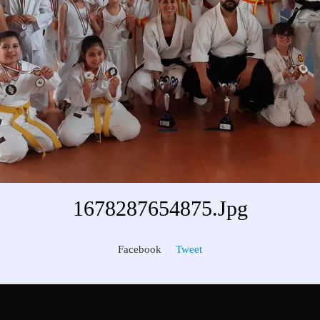
1678287654875.jpg
Facebook
Tweet