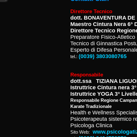
Direttore Tecnico
dott.
BONAVENTURA DE 
Maestro Cintura Nera 6°
Direttore Tecnico Region
Preparatore Fisico-Atletic
Tecnico di Ginnastica Post
Esperto di Difesa Persona
(0039) 3803080765
tel.:
Responsabile
dott.ssa TIZIANA LIGUO
Istruttrice Cintura nera 
Istruttrice YOGA 3° Livell
Responsabile Regione Campania 
Karate Tradizionale
Health e Wellness Speciali
Psicoterapeuta sistemico re
Psicologa Clinica
www.psicologatiz
Sito Web: