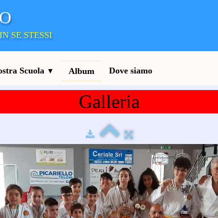
DO
IN SE STESSI
ostra Scuola
Dove siamo
Album
▼
Galleria