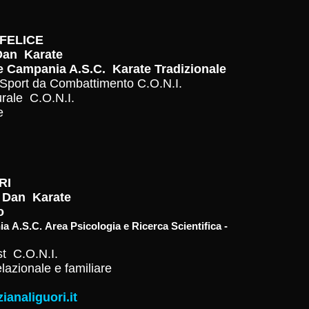
FELICE
 Dan Karate
e Campania A.S.C. Karate Tradizionale
o Sport da Combattimento C.O.N.I.
urale C.O.N.I.
le
RI
3° Dan Karate
o
A.S.C. Area Psicologia e Ricerca Scientifica -
st C.O.N.I.
lazionale e familiare
ianaliguori.it