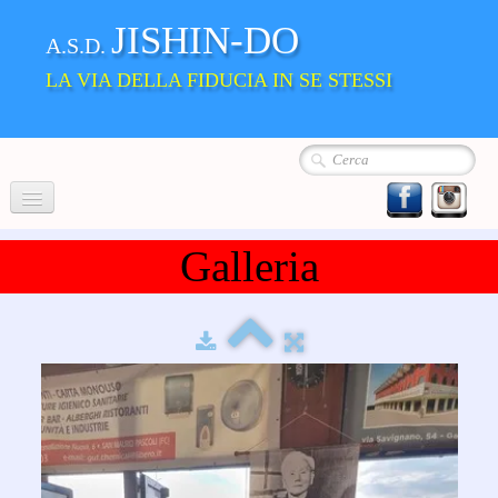
JISHIN-DO
A.S.D.
LA VIA DELLA FIDUCIA IN SE STESSI
Home
Galleria
Chi siamo
La Nostra Scuola
▼
Album
Dove siamo