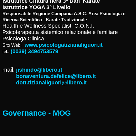
Istruttrice Cintura nera 3° Dan Karate
Istruttrice YOGA 3° Livello
Responsabile Regione Campania A.S.C. Area Psicologia e
Ricerca Scientifica - Karate Tradizionale
Health e Wellness Specialist C.O.N.I.
Psicoterapeuta sistemico relazionale e familiare
Psicologa Clinica
www.psicologatizianaliguori.it
Sito Web:
(0039) 3494753579
tel.:
mail:
jishindo@libero.it
bonaventura.defelice@libero.it
dott.tizianaliguori@libero.i
t
Governance - MOG