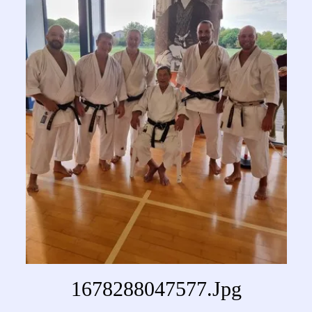
1678288047577.jpg