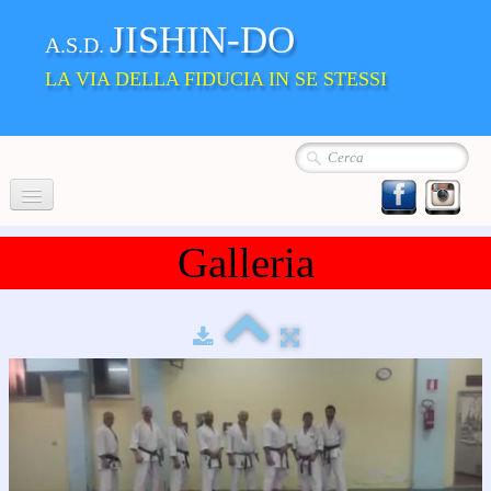
JISHIN-DO
A.S.D.
LA VIA DELLA FIDUCIA IN SE STESSI
Home
Galleria
Chi siamo
La Nostra Scuola
▼
Album
Dove siamo