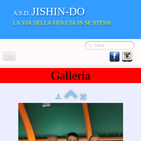
JISHIN-DO
A.S.D.
LA VIA DELLA FIDUCIA IN SE STESSI
Home
Galleria
Chi siamo
La Nostra Scuola
▼
Album
Dove siamo