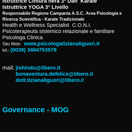
Istruttrice Cintura nera 3° Dan Karate
Istruttrice YOGA 3° Livello
Responsabile Regione Campania A.S.C. Area Psicologia e
Ricerca Scientifica - Karate Tradizionale
Health e Wellness Specialist C.O.N.I.
Psicoterapeuta sistemico relazionale e familiare
Psicologa Clinica
www.psicologatizianaliguori.it
Sito Web:
(0039) 3494753579
tel.:
mail:
jishindo@libero.it
bonaventura.defelice@libero.it
dott.tizianaliguori@libero.i
t
Governance - MOG