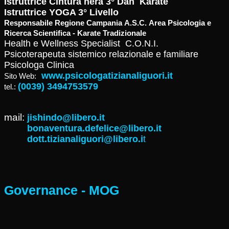
Istruttrice Cintura nera 3° Dan Karate
Istruttrice YOGA 3° Livello
Responsabile Regione Campania A.S.C. Area Psicologia e
Ricerca Scientifica - Karate Tradizionale
Health e Wellness Specialist C.O.N.I.
Psicoterapeuta sistemico relazionale e familiare
Psicologa Clinica
www.psicologatizianaliguori.it
Sito Web:
(0039) 3494753579
tel.:
mail:
jishindo@libero.it
bonaventura.defelice@libero.it
dott.tizianaliguori@libero.i
t
Governance - MOG