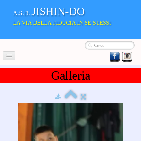
JISHIN-DO
A.S.D.
LA VIA DELLA FIDUCIA IN SE STESSI
Home
Galleria
Chi siamo
La Nostra Scuola
▼
Album
Dove siamo