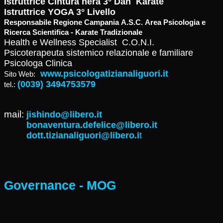
Istruttrice Cintura nera 3° Dan Karate
Istruttrice YOGA 3° Livello
Responsabile Regione Campania A.S.C. Area Psicologia e
Ricerca Scientifica - Karate Tradizionale
Health e Wellness Specialist C.O.N.I.
Psicoterapeuta sistemico relazionale e familiare
Psicologa Clinica
www.psicologatizianaliguori.it
Sito Web:
(0039) 3494753579
tel.:
mail:
jishindo@libero.it
bonaventura.defelice@libero.it
dott.tizianaliguori@libero.i
t
Governance - MOG