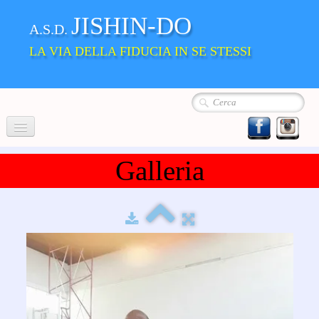
JISHIN-DO
A.S.D.
LA VIA DELLA FIDUCIA IN SE STESSI
Home
Galleria
Chi siamo
La Nostra Scuola
▼
Album
Dove siamo