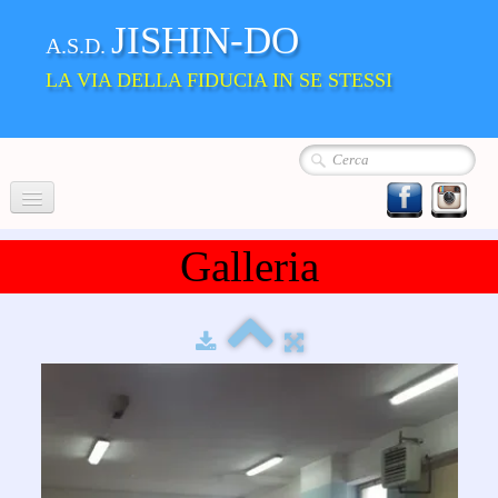
JISHIN-DO
A.S.D.
LA VIA DELLA FIDUCIA IN SE STESSI
Home
Galleria
Chi siamo
La Nostra Scuola
▼
Album
Dove siamo