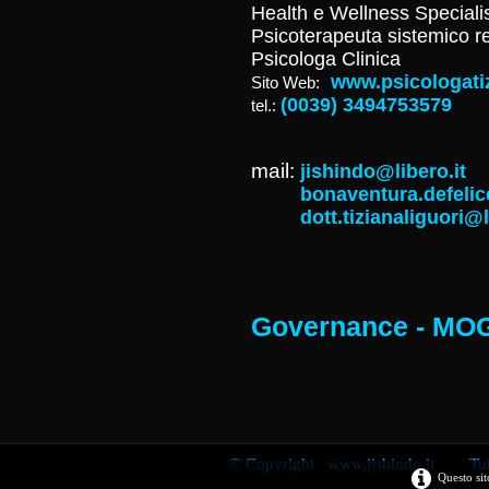
Health e Wellness Speciali
Psicoterapeuta sistemico re
Psicologa Clinica
www.psicologatiz
Sito Web:
(0039) 3494753579
tel.:
mail:
jishindo@libero.it
bonaventura.defelice@
dott.tizianaliguori@li
Governance - MO
© Copyright www.jishindo.it Tutti i 
Questo sit