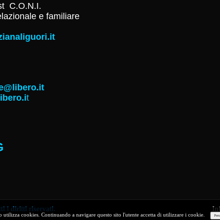
st C.O.N.I.
lazionale e familiare
ianaliguori.it
libero.it
bero.i
t
G
diritti riservati.
Inf
o utilizza cookies. Continuando a navigare questo sito l'utente accetta di utilizzare i cookie.
Pers