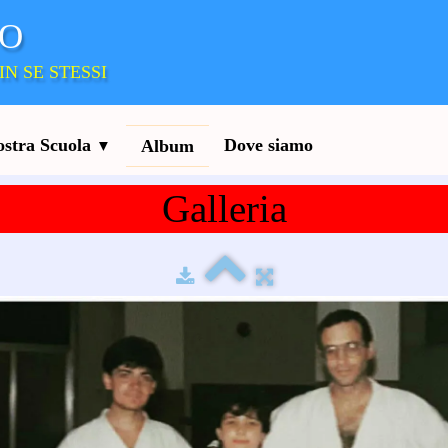
DO
IN SE STESSI
ostra Scuola
Dove siamo
Album
▼
Galleria