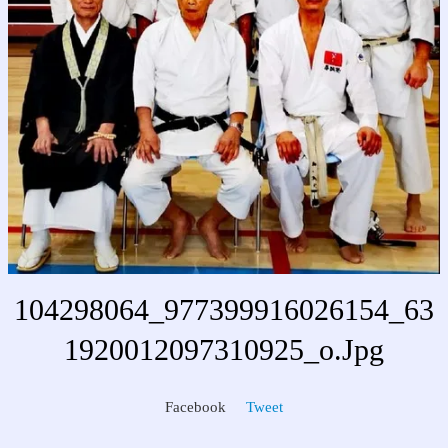
104298064_977399916026154_63
1920012097310925_o.jpg
Facebook
Tweet