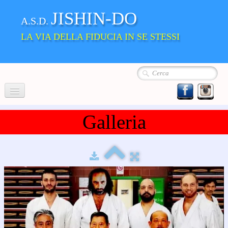
JISHIN-DO
A.S.D.
LA VIA DELLA FIDUCIA IN SE STESSI
Home
Galleria
Chi siamo
La Nostra Scuola
▼
Album
Dove siamo