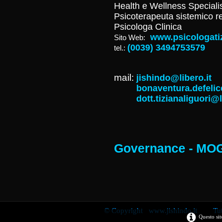
Health e Wellness Speciali
Psicoterapeuta sistemico re
Psicologa Clinica
www.psicologatiz
Sito Web:
(0039) 3494753579
tel.:
mail:
jishindo@libero.it
bonaventura.defelice@
dott.tizianaliguori@li
Governance - MO
© Copyright www.jishindo.it Tutti i 
Questo sit